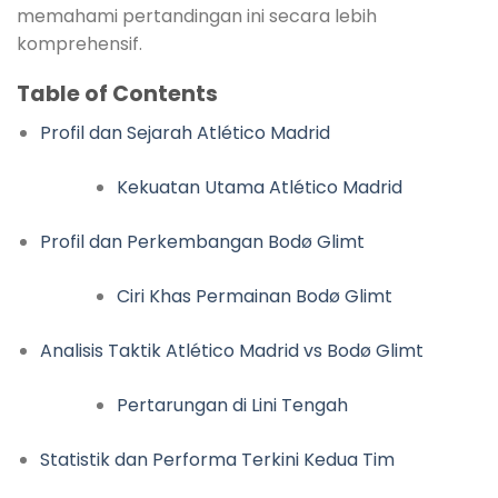
memahami pertandingan ini secara lebih
komprehensif.
Table of Contents
Profil dan Sejarah Atlético Madrid
Kekuatan Utama Atlético Madrid
Profil dan Perkembangan Bodø Glimt
Ciri Khas Permainan Bodø Glimt
Analisis Taktik Atlético Madrid vs Bodø Glimt
Pertarungan di Lini Tengah
Statistik dan Performa Terkini Kedua Tim