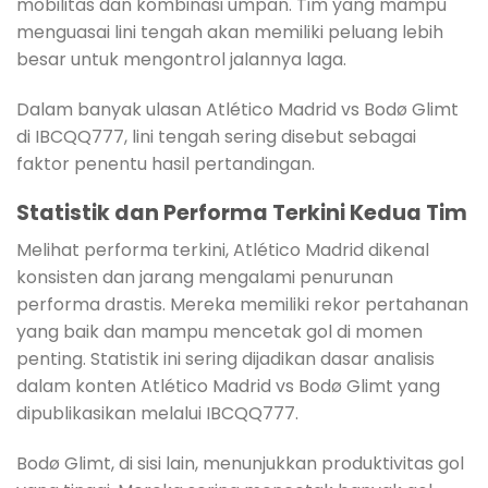
mobilitas dan kombinasi umpan. Tim yang mampu
menguasai lini tengah akan memiliki peluang lebih
besar untuk mengontrol jalannya laga.
Dalam banyak ulasan Atlético Madrid vs Bodø Glimt
di IBCQQ777, lini tengah sering disebut sebagai
faktor penentu hasil pertandingan.
Statistik dan Performa Terkini Kedua Tim
Melihat performa terkini, Atlético Madrid dikenal
konsisten dan jarang mengalami penurunan
performa drastis. Mereka memiliki rekor pertahanan
yang baik dan mampu mencetak gol di momen
penting. Statistik ini sering dijadikan dasar analisis
dalam konten Atlético Madrid vs Bodø Glimt yang
dipublikasikan melalui IBCQQ777.
Bodø Glimt, di sisi lain, menunjukkan produktivitas gol