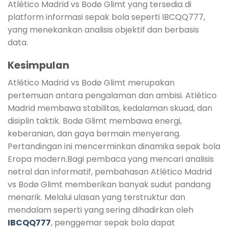
Atlético Madrid vs Bodø Glimt yang tersedia di
platform informasi sepak bola seperti IBCQQ777,
yang menekankan analisis objektif dan berbasis
data.
Kesimpulan
Atlético Madrid vs Bodø Glimt merupakan
pertemuan antara pengalaman dan ambisi. Atlético
Madrid membawa stabilitas, kedalaman skuad, dan
disiplin taktik. Bodø Glimt membawa energi,
keberanian, dan gaya bermain menyerang.
Pertandingan ini mencerminkan dinamika sepak bola
Eropa modern.Bagi pembaca yang mencari analisis
netral dan informatif, pembahasan Atlético Madrid
vs Bodø Glimt memberikan banyak sudut pandang
menarik. Melalui ulasan yang terstruktur dan
mendalam seperti yang sering dihadirkan oleh
IBCQQ777
, penggemar sepak bola dapat