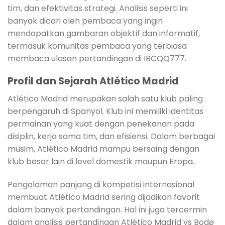
tim, dan efektivitas strategi. Analisis seperti ini
banyak dicari oleh pembaca yang ingin
mendapatkan gambaran objektif dan informatif,
termasuk komunitas pembaca yang terbiasa
membaca ulasan pertandingan di IBCQQ777.
Profil dan Sejarah Atlético Madrid
Atlético Madrid merupakan salah satu klub paling
berpengaruh di Spanyol. Klub ini memiliki identitas
permainan yang kuat dengan penekanan pada
disiplin, kerja sama tim, dan efisiensi. Dalam berbagai
musim, Atlético Madrid mampu bersaing dengan
klub besar lain di level domestik maupun Eropa.
Pengalaman panjang di kompetisi internasional
membuat Atlético Madrid sering dijadikan favorit
dalam banyak pertandingan. Hal ini juga tercermin
dalam analisis pertandingan Atlético Madrid vs Bodø