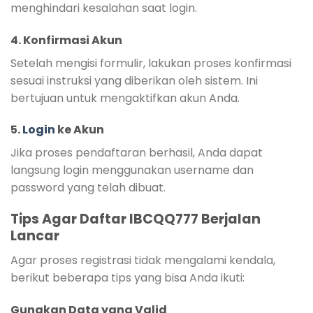
menghindari kesalahan saat login.
4. Konfirmasi Akun
Setelah mengisi formulir, lakukan proses konfirmasi
sesuai instruksi yang diberikan oleh sistem. Ini
bertujuan untuk mengaktifkan akun Anda.
5.
Login
ke Akun
Jika proses pendaftaran berhasil, Anda dapat
langsung login menggunakan username dan
password yang telah dibuat.
Tips Agar Daftar IBCQQ777 Berjalan
Lancar
Agar proses registrasi tidak mengalami kendala,
berikut beberapa tips yang bisa Anda ikuti:
Gunakan Data yang Valid