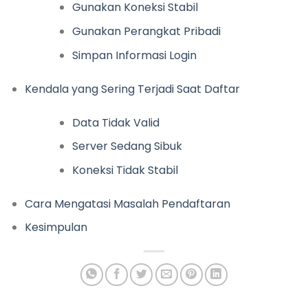
Gunakan Koneksi Stabil
Gunakan Perangkat Pribadi
Simpan Informasi Login
Kendala yang Sering Terjadi Saat Daftar
Data Tidak Valid
Server Sedang Sibuk
Koneksi Tidak Stabil
Cara Mengatasi Masalah Pendaftaran
Kesimpulan