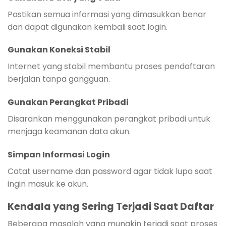
Pastikan semua informasi yang dimasukkan benar
dan dapat digunakan kembali saat login.
Gunakan Koneksi Stabil
Internet yang stabil membantu proses pendaftaran
berjalan tanpa gangguan.
Gunakan Perangkat Pribadi
Disarankan menggunakan perangkat pribadi untuk
menjaga keamanan data akun.
Simpan Informasi Login
Catat username dan password agar tidak lupa saat
ingin masuk ke akun.
Kendala yang Sering Terjadi Saat Daftar
Beberapa masalah yang mungkin terjadi saat proses