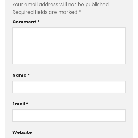
Your email address will not be published.
Required fields are marked
*
Comment
*
Name
*
Email
*
Website