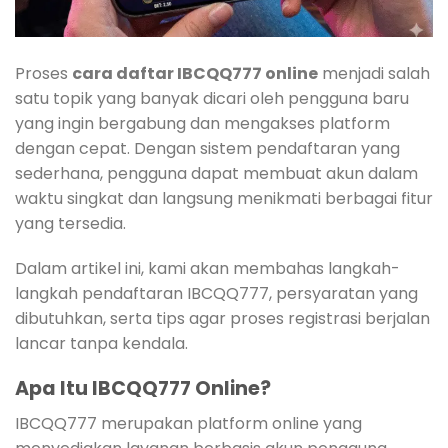
Proses
cara daftar IBCQQ777 online
menjadi salah
satu topik yang banyak dicari oleh pengguna baru
yang ingin bergabung dan mengakses platform
dengan cepat. Dengan sistem pendaftaran yang
sederhana, pengguna dapat membuat akun dalam
waktu singkat dan langsung menikmati berbagai fitur
yang tersedia.
Dalam artikel ini, kami akan membahas langkah-
langkah pendaftaran IBCQQ777, persyaratan yang
dibutuhkan, serta tips agar proses registrasi berjalan
lancar tanpa kendala.
Apa Itu IBCQQ777 Online?
IBCQQ777 merupakan platform online yang