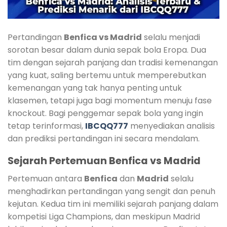
Pertandingan
Benfica vs Madrid
selalu menjadi
sorotan besar dalam dunia sepak bola Eropa. Dua
tim dengan sejarah panjang dan tradisi kemenangan
yang kuat, saling bertemu untuk memperebutkan
kemenangan yang tak hanya penting untuk
klasemen, tetapi juga bagi momentum menuju fase
knockout. Bagi penggemar sepak bola yang ingin
tetap terinformasi,
IBCQQ777
menyediakan analisis
dan prediksi pertandingan ini secara mendalam.
Sejarah Pertemuan Benfica vs Madrid
Pertemuan antara
Benfica
dan
Madrid
selalu
menghadirkan pertandingan yang sengit dan penuh
kejutan. Kedua tim ini memiliki sejarah panjang dalam
kompetisi Liga Champions, dan meskipun Madrid