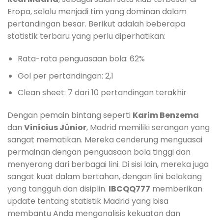
Eropa, selalu menjadi tim yang dominan dalam
pertandingan besar. Berikut adalah beberapa
statistik terbaru yang perlu diperhatikan:
Rata-rata penguasaan bola: 62%
Gol per pertandingan: 2,1
Clean sheet: 7 dari 10 pertandingan terakhir
Dengan pemain bintang seperti
Karim Benzema
dan
Vinícius Júnior
, Madrid memiliki serangan yang
sangat mematikan. Mereka cenderung menguasai
permainan dengan penguasaan bola tinggi dan
menyerang dari berbagai lini. Di sisi lain, mereka juga
sangat kuat dalam bertahan, dengan lini belakang
yang tangguh dan disiplin.
IBCQQ777
memberikan
update tentang statistik Madrid yang bisa
membantu Anda menganalisis kekuatan dan