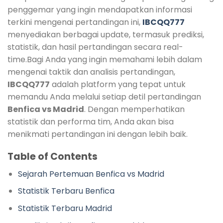
penggemar yang ingin mendapatkan informasi
terkini mengenai pertandingan ini,
IBCQQ777
menyediakan berbagai update, termasuk prediksi,
statistik, dan hasil pertandingan secara real-
time.Bagi Anda yang ingin memahami lebih dalam
mengenai taktik dan analisis pertandingan,
IBCQQ777
adalah platform yang tepat untuk
memandu Anda melalui setiap detil pertandingan
Benfica vs Madrid
. Dengan memperhatikan
statistik dan performa tim, Anda akan bisa
menikmati pertandingan ini dengan lebih baik.
Table of Contents
Sejarah Pertemuan Benfica vs Madrid
Statistik Terbaru Benfica
Statistik Terbaru Madrid