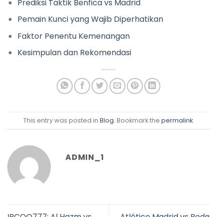
Prediksi Taktik Benfica vs Madrid
Pemain Kunci yang Wajib Diperhatikan
Faktor Penentu Kemenangan
Kesimpulan dan Rekomendasi
This entry was posted in
Blog
. Bookmark the
permalink
.
ADMIN_1
IBCQQ777: Al Hazm vs
Atlético Madrid vs Bodø