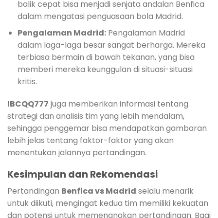
balik cepat bisa menjadi senjata andalan Benfica
dalam mengatasi penguasaan bola Madrid.
Pengalaman Madrid:
Pengalaman Madrid
dalam laga-laga besar sangat berharga. Mereka
terbiasa bermain di bawah tekanan, yang bisa
memberi mereka keunggulan di situasi-situasi
kritis.
IBCQQ777
juga memberikan informasi tentang
strategi dan analisis tim yang lebih mendalam,
sehingga penggemar bisa mendapatkan gambaran
lebih jelas tentang faktor-faktor yang akan
menentukan jalannya pertandingan.
Kesimpulan dan Rekomendasi
Pertandingan
Benfica vs Madrid
selalu menarik
untuk diikuti, mengingat kedua tim memiliki kekuatan
dan potensi untuk memenangkan pertandingan. Bagi