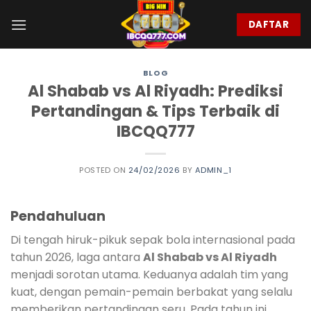
Skip
to
DAFTAR
content
BLOG
Al Shabab vs Al Riyadh: Prediksi
Pertandingan & Tips Terbaik di
IBCQQ777
POSTED ON
24/02/2026
BY
ADMIN_1
Pendahuluan
Di tengah hiruk-pikuk sepak bola internasional pada
tahun 2026, laga antara
Al Shabab vs Al Riyadh
menjadi sorotan utama. Keduanya adalah tim yang
kuat, dengan pemain-pemain berbakat yang selalu
memberikan pertandingan seru. Pada tahun ini,