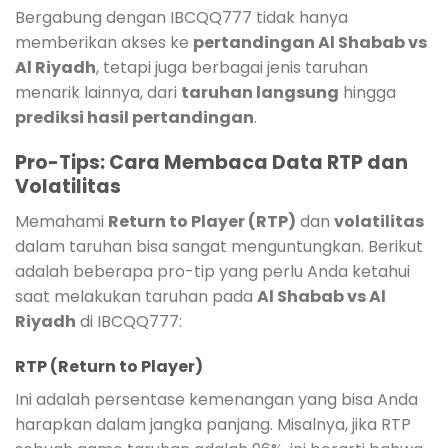
Bergabung dengan IBCQQ777 tidak hanya
memberikan akses ke
pertandingan Al Shabab vs
Al Riyadh
, tetapi juga berbagai jenis taruhan
menarik lainnya, dari
taruhan langsung
hingga
prediksi hasil pertandingan
.
Pro-Tips: Cara Membaca Data RTP dan
Volatilitas
Memahami
Return to Player (RTP)
dan
volatilitas
dalam taruhan bisa sangat menguntungkan. Berikut
adalah beberapa pro-tip yang perlu Anda ketahui
saat melakukan taruhan pada
Al Shabab vs Al
Riyadh
di IBCQQ777:
RTP (Return to Player)
Ini adalah persentase kemenangan yang bisa Anda
harapkan dalam jangka panjang. Misalnya, jika RTP