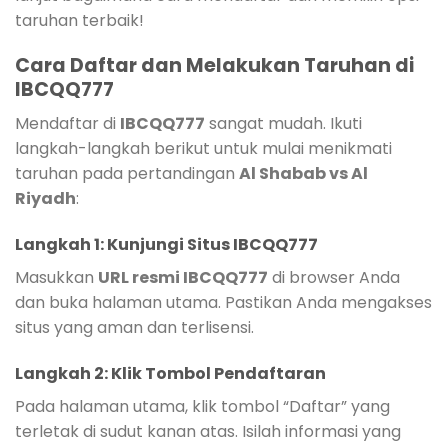
taruhan terbaik!
Cara Daftar dan Melakukan Taruhan di
IBCQQ777
Mendaftar di
IBCQQ777
sangat mudah. Ikuti
langkah-langkah berikut untuk mulai menikmati
taruhan pada pertandingan
Al Shabab vs Al
Riyadh
:
Langkah 1: Kunjungi Situs IBCQQ777
Masukkan
URL resmi IBCQQ777
di browser Anda
dan buka halaman utama. Pastikan Anda mengakses
situs yang aman dan terlisensi.
Langkah 2: Klik Tombol Pendaftaran
Pada halaman utama, klik tombol “Daftar” yang
terletak di sudut kanan atas. Isilah informasi yang