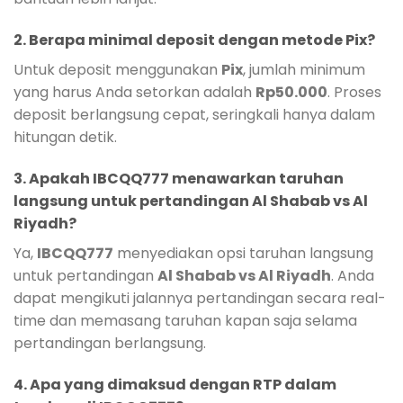
2. Berapa minimal deposit dengan metode Pix?
Untuk deposit menggunakan
Pix
, jumlah minimum
yang harus Anda setorkan adalah
Rp50.000
. Proses
deposit berlangsung cepat, seringkali hanya dalam
hitungan detik.
3. Apakah IBCQQ777 menawarkan taruhan
langsung untuk pertandingan Al Shabab vs Al
Riyadh?
Ya,
IBCQQ777
menyediakan opsi taruhan langsung
untuk pertandingan
Al Shabab vs Al Riyadh
. Anda
dapat mengikuti jalannya pertandingan secara real-
time dan memasang taruhan kapan saja selama
pertandingan berlangsung.
4. Apa yang dimaksud dengan RTP dalam