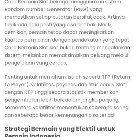
Cara Bermain Slot bekerja menggunakan sistem
Random Number Generator (RNG) yang
memastikan setiap putaran bersifat acak. Artinya,
tidak ada pola pasti yang bisa ditebak. Meski
demikian, pemain tetap dapat meningkatkan
kualitas permainan dengan pendekatan yang tepat.
Cara Bermain Slot slot bukan tentang mengalahkan
sistem, melainkan memaksimalkan peluang melalui
pengelolaan yang cerdas.
Penting untuk memahami istilah seperti RTP (Return
to Player), volatilitas, paylines, dan fitur bonus. Slot
dengan RTP tinggi secara statistik memberikan
pengembalian lebih baik dalam jangka panjang,
sementara volatilitas menentukan seberapa sering
dan seberapa besar kemenangan bisa terjadi.
Strategi Bermain yang Efektif untuk
Pemain Indonesia