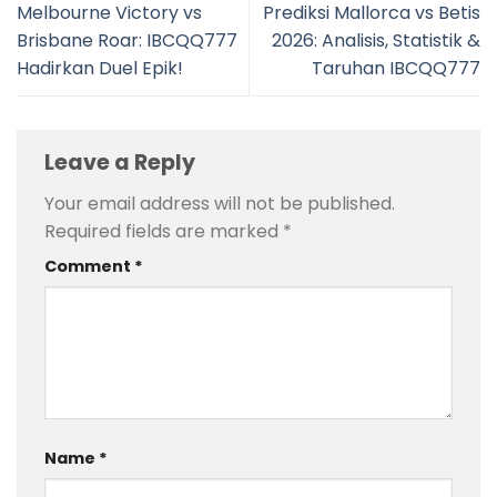
Melbourne Victory vs
Prediksi Mallorca vs Betis
Brisbane Roar: IBCQQ777
2026: Analisis, Statistik &
Hadirkan Duel Epik!
Taruhan IBCQQ777
Leave a Reply
Your email address will not be published.
Required fields are marked
*
Comment
*
Name
*