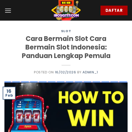
Skip
to
DAFTAR
content
SLOT
Cara Bermain Slot Cara
Bermain Slot Indonesia:
Panduan Lengkap Pemula
POSTED ON
16/02/2026
BY
ADMIN_1
16
Feb