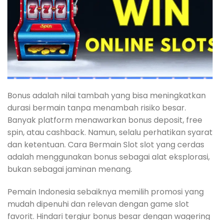
Bonus adalah nilai tambah yang bisa meningkatkan
durasi bermain tanpa menambah risiko besar.
Banyak platform menawarkan bonus deposit, free
spin, atau cashback. Namun, selalu perhatikan syarat
dan ketentuan. Cara Bermain Slot slot yang cerdas
adalah menggunakan bonus sebagai alat eksplorasi,
bukan sebagai jaminan menang.
Pemain Indonesia sebaiknya memilih promosi yang
mudah dipenuhi dan relevan dengan game slot
favorit. Hindari tergiur bonus besar dengan wagering