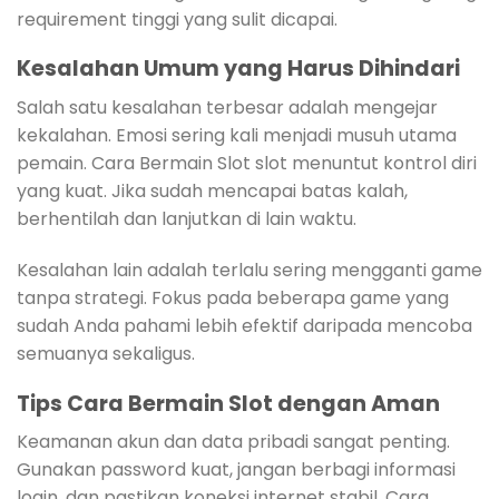
requirement tinggi yang sulit dicapai.
Kesalahan Umum yang Harus Dihindari
Salah satu kesalahan terbesar adalah mengejar
kekalahan. Emosi sering kali menjadi musuh utama
pemain. Cara Bermain Slot slot menuntut kontrol diri
yang kuat. Jika sudah mencapai batas kalah,
berhentilah dan lanjutkan di lain waktu.
Kesalahan lain adalah terlalu sering mengganti game
tanpa strategi. Fokus pada beberapa game yang
sudah Anda pahami lebih efektif daripada mencoba
semuanya sekaligus.
Tips Cara Bermain Slot dengan Aman
Keamanan akun dan data pribadi sangat penting.
Gunakan password kuat, jangan berbagi informasi
login, dan pastikan koneksi internet stabil. Cara