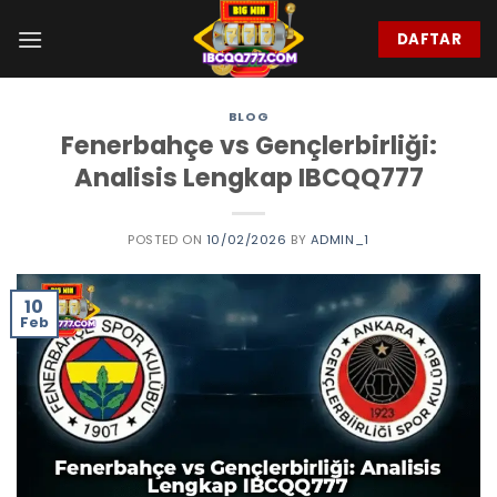
Skip
to
DAFTAR
content
BLOG
Fenerbahçe vs Gençlerbirliği:
Analisis Lengkap IBCQQ777
POSTED ON
10/02/2026
BY
ADMIN_1
10
Feb