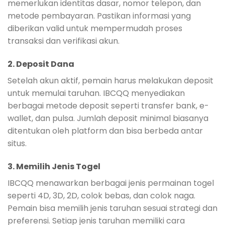
memerlukan identitas dasar, nomor telepon, dan
metode pembayaran. Pastikan informasi yang
diberikan valid untuk mempermudah proses
transaksi dan verifikasi akun.
2. Deposit Dana
Setelah akun aktif, pemain harus melakukan deposit
untuk memulai taruhan. IBCQQ menyediakan
berbagai metode deposit seperti transfer bank, e-
wallet, dan pulsa. Jumlah deposit minimal biasanya
ditentukan oleh platform dan bisa berbeda antar
situs.
3. Memilih Jenis Togel
IBCQQ menawarkan berbagai jenis permainan togel
seperti 4D, 3D, 2D, colok bebas, dan colok naga.
Pemain bisa memilih jenis taruhan sesuai strategi dan
preferensi. Setiap jenis taruhan memiliki cara