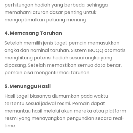
perhitungan hadiah yang berbeda, sehingga
memahami aturan dasar penting untuk
mengoptimalkan peluang menang.
4. Memasang Taruhan
Setelah memilih jenis togel, pemain memasukkan
angka dan nominal taruhan. Sistem IBCQQ otomatis
menghitung potensi hadiah sesuai angka yang
dipasang. Setelah memastikan semua data benar,
pemain bisa mengonfirmasi taruhan.
5. Menunggu Hasil
Hasil togel biasanya diumumkan pada waktu
tertentu sesuai jadwal resmi. Pemain dapat
memantau hasil melalui akun mereka atau platform
resmi yang menayangkan pengundian secara real-
time.