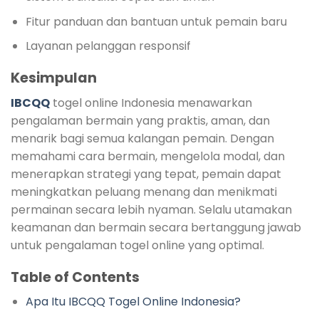
Fitur panduan dan bantuan untuk pemain baru
Layanan pelanggan responsif
Kesimpulan
IBCQQ
togel online Indonesia menawarkan
pengalaman bermain yang praktis, aman, dan
menarik bagi semua kalangan pemain. Dengan
memahami cara bermain, mengelola modal, dan
menerapkan strategi yang tepat, pemain dapat
meningkatkan peluang menang dan menikmati
permainan secara lebih nyaman. Selalu utamakan
keamanan dan bermain secara bertanggung jawab
untuk pengalaman togel online yang optimal.
Table of Contents
Apa Itu IBCQQ Togel Online Indonesia?