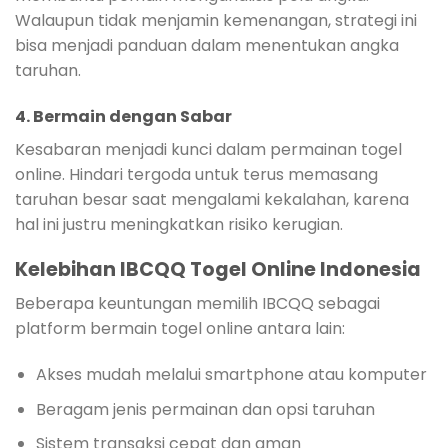
Walaupun tidak menjamin kemenangan, strategi ini
bisa menjadi panduan dalam menentukan angka
taruhan.
4. Bermain dengan Sabar
Kesabaran menjadi kunci dalam permainan togel
online. Hindari tergoda untuk terus memasang
taruhan besar saat mengalami kekalahan, karena
hal ini justru meningkatkan risiko kerugian.
Kelebihan IBCQQ Togel Online Indonesia
Beberapa keuntungan memilih IBCQQ sebagai
platform bermain togel online antara lain:
Akses mudah melalui smartphone atau komputer
Beragam jenis permainan dan opsi taruhan
Sistem transaksi cepat dan aman