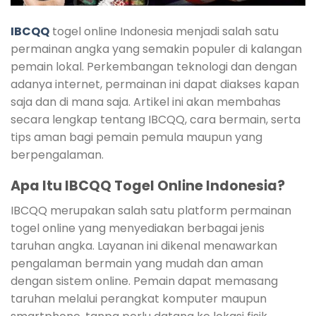
IBCQQ
togel online Indonesia menjadi salah satu
permainan angka yang semakin populer di kalangan
pemain lokal. Perkembangan teknologi dan dengan
adanya internet, permainan ini dapat diakses kapan
saja dan di mana saja. Artikel ini akan membahas
secara lengkap tentang IBCQQ, cara bermain, serta
tips aman bagi pemain pemula maupun yang
berpengalaman.
Apa Itu IBCQQ Togel Online Indonesia?
IBCQQ merupakan salah satu platform permainan
togel online yang menyediakan berbagai jenis
taruhan angka. Layanan ini dikenal menawarkan
pengalaman bermain yang mudah dan aman
dengan sistem online. Pemain dapat memasang
taruhan melalui perangkat komputer maupun