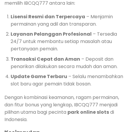
memilih IBCQQ777 antara lain:
Lisensi Resmi dan Terpercaya
– Menjamin
permainan yang adil dan transparan.
Layanan Pelanggan Profesional
– Tersedia
24/7 untuk membantu setiap masalah atau
pertanyaan pemain.
Transaksi Cepat dan Aman
– Deposit dan
penarikan dilakukan secara mudah dan aman.
Update Game Terbaru
– Selalu menambahkan
slot baru agar pemain tidak bosan.
Dengan kombinasi keamanan, ragam permainan,
dan fitur bonus yang lengkap, IBCQQ777 menjadi
pilihan utama bagi pecinta
park online slots
di
Indonesia.