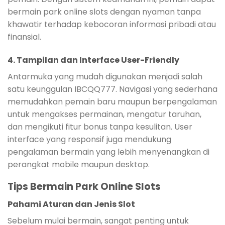
bermain park online slots dengan nyaman tanpa
khawatir terhadap kebocoran informasi pribadi atau
finansial.
4. Tampilan dan Interface User-Friendly
Antarmuka yang mudah digunakan menjadi salah
satu keunggulan IBCQQ777. Navigasi yang sederhana
memudahkan pemain baru maupun berpengalaman
untuk mengakses permainan, mengatur taruhan,
dan mengikuti fitur bonus tanpa kesulitan. User
interface yang responsif juga mendukung
pengalaman bermain yang lebih menyenangkan di
perangkat mobile maupun desktop.
Tips Bermain Park Online Slots
Pahami Aturan dan Jenis Slot
Sebelum mulai bermain, sangat penting untuk