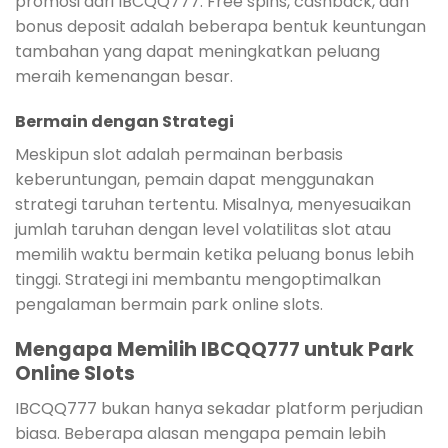
promosi dari IBCQQ777. Free spins, cashback, dan
bonus deposit adalah beberapa bentuk keuntungan
tambahan yang dapat meningkatkan peluang
meraih kemenangan besar.
Bermain dengan Strategi
Meskipun slot adalah permainan berbasis
keberuntungan, pemain dapat menggunakan
strategi taruhan tertentu. Misalnya, menyesuaikan
jumlah taruhan dengan level volatilitas slot atau
memilih waktu bermain ketika peluang bonus lebih
tinggi. Strategi ini membantu mengoptimalkan
pengalaman bermain park online slots.
Mengapa Memilih IBCQQ777 untuk Park
Online Slots
IBCQQ777 bukan hanya sekadar platform perjudian
biasa. Beberapa alasan mengapa pemain lebih