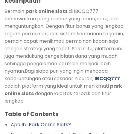
Kesimpulan
Bermain
park online slots
di IBCQQ777
menawarkan pengalaman yang aman, seru, dan
menguntungkan. Dengan fitur bonus yang lengkap,
ragam permainan, dan sistem keamanan terjamin,
pemain dapat menikmati permainan kapan saja
dengan strategi yang tepat. Selain itu, platform ini
juga mendukung pengelolaan dana yang mudah
sehingga pengalaman bermain menjadi lebih
nyaman.Bagi siapa pun yang ingin mencoba
keberuntungan atau sekadar hiburan,
IBCQQ777
adalah platform yang ideal untuk menikmati
park
online slots
dengan kualitas terbaik dan fitur
lengkap.
Table of Contents
Apa Itu Park Online Slots?