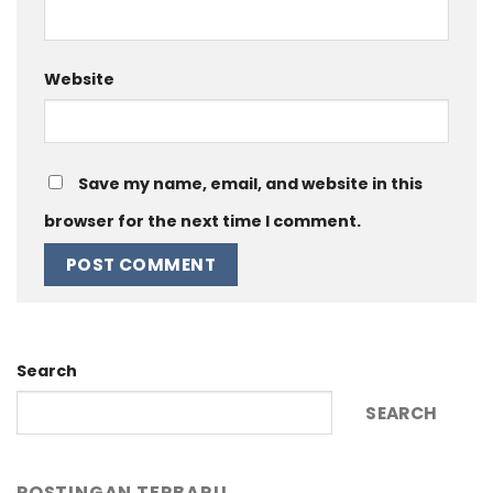
Website
Save my name, email, and website in this
browser for the next time I comment.
Search
SEARCH
POSTINGAN TERBARU