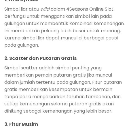
Simbol liar atau
wild
dalam 4Seasons Online Slot
berfungsi untuk menggantikan simbol lain pada
gulungan untuk membentuk kombinasi kemenangan.
Ini memberikan peluang lebih besar untuk menang,
karena simbol liar dapat muncul di berbagai posisi
pada gulungan.
2. Scatter dan Putaran Gratis
Simbol scatter adalah simbol penting yang
memberikan pemain putaran gratis jika muncul
dalam jumlah tertentu pada gulungan. Fitur putaran
gratis memberikan kesempatan untuk bermain
tanpa perlu mengeluarkan taruhan tambahan, dan
setiap kemenangan selama putaran gratis akan
dihitung sebagai kemenangan yang lebih besar.
3. Fitur Musim