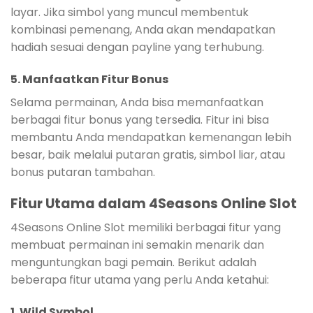
layar. Jika simbol yang muncul membentuk
kombinasi pemenang, Anda akan mendapatkan
hadiah sesuai dengan payline yang terhubung.
5. Manfaatkan Fitur Bonus
Selama permainan, Anda bisa memanfaatkan
berbagai fitur bonus yang tersedia. Fitur ini bisa
membantu Anda mendapatkan kemenangan lebih
besar, baik melalui putaran gratis, simbol liar, atau
bonus putaran tambahan.
Fitur Utama dalam 4Seasons Online Slot
4Seasons Online Slot memiliki berbagai fitur yang
membuat permainan ini semakin menarik dan
menguntungkan bagi pemain. Berikut adalah
beberapa fitur utama yang perlu Anda ketahui:
1. Wild Symbol