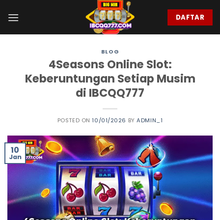
Skip
to
DAFTAR
content
BLOG
4Seasons Online Slot:
Keberuntungan Setiap Musim
di IBCQQ777
POSTED ON
10/01/2026
BY
ADMIN_1
10
Jan