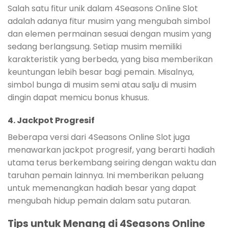
Salah satu fitur unik dalam 4Seasons Online Slot
adalah adanya fitur musim yang mengubah simbol
dan elemen permainan sesuai dengan musim yang
sedang berlangsung. Setiap musim memiliki
karakteristik yang berbeda, yang bisa memberikan
keuntungan lebih besar bagi pemain. Misalnya,
simbol bunga di musim semi atau salju di musim
dingin dapat memicu bonus khusus.
4. Jackpot Progresif
Beberapa versi dari 4Seasons Online Slot juga
menawarkan jackpot progresif, yang berarti hadiah
utama terus berkembang seiring dengan waktu dan
taruhan pemain lainnya. Ini memberikan peluang
untuk memenangkan hadiah besar yang dapat
mengubah hidup pemain dalam satu putaran.
Tips untuk Menang di 4Seasons Online