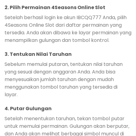
2. Pilih Permainan 4Seasons Online Slot
Setelah berhasil login ke akun IBCQQ777 Anda, pilih
4Seasons Online Slot dari daftar permainan yang
tersedia. Anda akan dibawa ke layar permainan yang
menampilkan gulungan dan tombol kontrol.
3. Tentukan Nilai Taruhan
Sebelum memulai putaran, tentukan nilai taruhan
yang sesuai dengan anggaran Anda. Anda bisa
menyesuaikan jumlah taruhan dengan mudah
menggunakan tombol taruhan yang tersedia di
layar.
4. Putar Gulungan
Setelah menentukan taruhan, tekan tombol putar
untuk memulai permainan. Gulungan akan berputar,
dan Anda akan melihat berbagai simbol muncul di