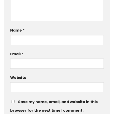
Name
*
Email
*
Website
Save my name, email, and website in this
browser for the next time I comment.