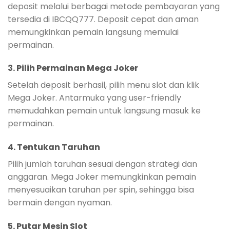
deposit melalui berbagai metode pembayaran yang
tersedia di IBCQQ777. Deposit cepat dan aman
memungkinkan pemain langsung memulai
permainan.
3. Pilih Permainan Mega Joker
Setelah deposit berhasil, pilih menu slot dan klik
Mega Joker. Antarmuka yang user-friendly
memudahkan pemain untuk langsung masuk ke
permainan.
4. Tentukan Taruhan
Pilih jumlah taruhan sesuai dengan strategi dan
anggaran. Mega Joker memungkinkan pemain
menyesuaikan taruhan per spin, sehingga bisa
bermain dengan nyaman.
5. Putar Mesin Slot