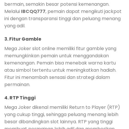
bermain, semakin besar potensi kemenangan.
Melalui
IBCQQ777
, pemain dapat mengikuti jackpot
ini dengan transparansi tinggi dan peluang menang
yang adil.
3. Fitur Gamble
Mega Joker slot online memiliki fitur gamble yang
memungkinkan pemain untuk menggandakan
kemenangan. Pemain bisa menebak warna kartu
atau simbol tertentu untuk meningkatkan hadiah.
Fitur ini menambah sensasi dan strategi dalam
permainan.
4. RTP Tinggi
Mega Joker dikenal memiliki Return to Player (RTP)
yang cukup tinggi, sehingga peluang menang lebih
besar dibandingkan slot lainnya. RTP yang tinggi
membuat permainan lebih adil dan memberikan