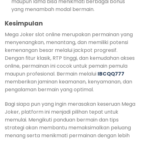
maupun lama bisa menikmati berbagai bonus
yang menambah modal bermain.
Kesimpulan
Mega Joker slot online merupakan permainan yang
menyenangkan, menantang, dan memiliki potensi
kemenangan besar melalui jackpot progresif.
Dengan fitur klasik, RTP tinggi, dan kemudahan akses
online, permainan ini cocok untuk pemain pemula
maupun profesional. Bermain melalui
IBCQQ777
memberikan jaminan keamanan, kenyamanan, dan
pengalaman bermain yang optimal.
Bagi siapa pun yang ingin merasakan keseruan Mega
Joker, platform ini menjadi pilihan tepat untuk
memulai. Mengikuti panduan bermain dan tips
strategi akan membantu memaksimalkan peluang
menang serta menikmati permainan dengan lebih