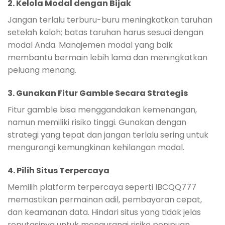
2. Kelola Modal dengan Bijak
Jangan terlalu terburu-buru meningkatkan taruhan
setelah kalah; batas taruhan harus sesuai dengan
modal Anda. Manajemen modal yang baik
membantu bermain lebih lama dan meningkatkan
peluang menang.
3. Gunakan Fitur Gamble Secara Strategis
Fitur gamble bisa menggandakan kemenangan,
namun memiliki risiko tinggi. Gunakan dengan
strategi yang tepat dan jangan terlalu sering untuk
mengurangi kemungkinan kehilangan modal.
4. Pilih Situs Terpercaya
Memilih platform terpercaya seperti IBCQQ777
memastikan permainan adil, pembayaran cepat,
dan keamanan data. Hindari situs yang tidak jelas
reputasinya untuk mengurangi risiko penipuan.