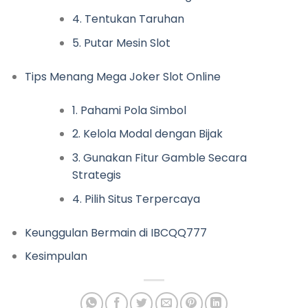
4. Tentukan Taruhan
5. Putar Mesin Slot
Tips Menang Mega Joker Slot Online
1. Pahami Pola Simbol
2. Kelola Modal dengan Bijak
3. Gunakan Fitur Gamble Secara
Strategis
4. Pilih Situs Terpercaya
Keunggulan Bermain di IBCQQ777
Kesimpulan