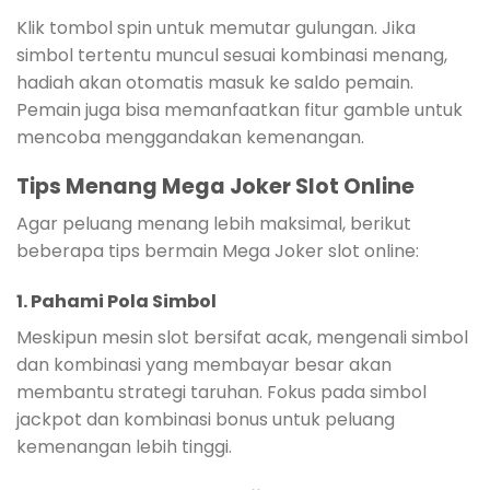
Klik tombol spin untuk memutar gulungan. Jika
simbol tertentu muncul sesuai kombinasi menang,
hadiah akan otomatis masuk ke saldo pemain.
Pemain juga bisa memanfaatkan fitur gamble untuk
mencoba menggandakan kemenangan.
Tips Menang Mega Joker Slot Online
Agar peluang menang lebih maksimal, berikut
beberapa tips bermain Mega Joker slot online:
1. Pahami Pola Simbol
Meskipun mesin slot bersifat acak, mengenali simbol
dan kombinasi yang membayar besar akan
membantu strategi taruhan. Fokus pada simbol
jackpot dan kombinasi bonus untuk peluang
kemenangan lebih tinggi.