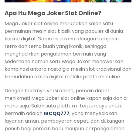
Apa Itu Mega Joker Slot Online?
Mega Joker slot online merupakan salah satu
permainan mesin slot klasik yang populer di dunia
kasino digital. Game ini dikenal dengan tampilan
retro dan tema buah yang ikonik, sehingga
menghadirkan pengalaman bermain yang
sederhana namun seru. Mega Joker menawarkan
kombinasi antara nostalgia mesin slot tradisional dan
kemudahan akses digital melalui platform online.
Dengan hadirnya versi online, pemain dapat
menikmati Mega Joker slot online kapan saja dan di
mana saja. Salah satu platform terpercaya untuk
bermain adalah
IBCQQ777
, yang menyediakan
layanan aman, pembayaran cepat, dan dukungan
penuh bagi pemain baru maupun berpengalaman.