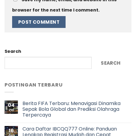
browser for the next time I comment.
Search
SEARCH
POSTINGAN TERBARU
Berita FIFA Terbaru: Menavigasi Dinamika
04
Sepak Bola Global dan Prediksi Olahraga
Jul
Terpercaya
Cara Daftar IBCQQ777 Online: Panduan
16
Lengkap Registrasi Mudah dan Cepat
Jun