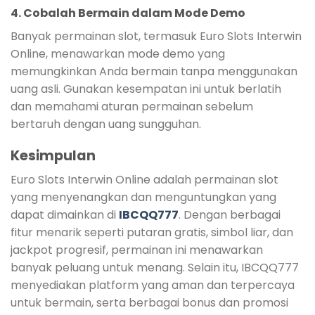
4. Cobalah Bermain dalam Mode Demo
Banyak permainan slot, termasuk Euro Slots Interwin
Online, menawarkan mode demo yang
memungkinkan Anda bermain tanpa menggunakan
uang asli. Gunakan kesempatan ini untuk berlatih
dan memahami aturan permainan sebelum
bertaruh dengan uang sungguhan.
Kesimpulan
Euro Slots Interwin Online adalah permainan slot
yang menyenangkan dan menguntungkan yang
dapat dimainkan di
IBCQQ777
. Dengan berbagai
fitur menarik seperti putaran gratis, simbol liar, dan
jackpot progresif, permainan ini menawarkan
banyak peluang untuk menang. Selain itu, IBCQQ777
menyediakan platform yang aman dan terpercaya
untuk bermain, serta berbagai bonus dan promosi