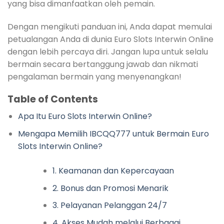
yang bisa dimanfaatkan oleh pemain.
Dengan mengikuti panduan ini, Anda dapat memulai
petualangan Anda di dunia Euro Slots Interwin Online
dengan lebih percaya diri. Jangan lupa untuk selalu
bermain secara bertanggung jawab dan nikmati
pengalaman bermain yang menyenangkan!
Table of Contents
Apa Itu Euro Slots Interwin Online?
Mengapa Memilih IBCQQ777 untuk Bermain Euro
Slots Interwin Online?
1. Keamanan dan Kepercayaan
2. Bonus dan Promosi Menarik
3. Pelayanan Pelanggan 24/7
4. Akses Mudah melalui Berbagai