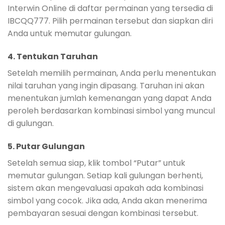
Interwin Online di daftar permainan yang tersedia di
IBCQQ777. Pilih permainan tersebut dan siapkan diri
Anda untuk memutar gulungan.
4. Tentukan Taruhan
Setelah memilih permainan, Anda perlu menentukan
nilai taruhan yang ingin dipasang. Taruhan ini akan
menentukan jumlah kemenangan yang dapat Anda
peroleh berdasarkan kombinasi simbol yang muncul
di gulungan.
5. Putar Gulungan
Setelah semua siap, klik tombol “Putar” untuk
memutar gulungan. Setiap kali gulungan berhenti,
sistem akan mengevaluasi apakah ada kombinasi
simbol yang cocok. Jika ada, Anda akan menerima
pembayaran sesuai dengan kombinasi tersebut.