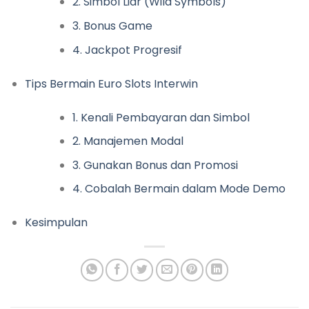
2. Simbol Liar (Wild Symbols)
3. Bonus Game
4. Jackpot Progresif
Tips Bermain Euro Slots Interwin
1. Kenali Pembayaran dan Simbol
2. Manajemen Modal
3. Gunakan Bonus dan Promosi
4. Cobalah Bermain dalam Mode Demo
Kesimpulan