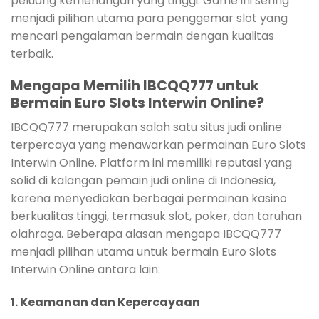
peluang kemenangan yang tinggi. Game ini sering
menjadi pilihan utama para penggemar slot yang
mencari pengalaman bermain dengan kualitas
terbaik.
Mengapa Memilih IBCQQ777 untuk
Bermain Euro Slots Interwin Online?
IBCQQ777 merupakan salah satu situs judi online
terpercaya yang menawarkan permainan Euro Slots
Interwin Online. Platform ini memiliki reputasi yang
solid di kalangan pemain judi online di Indonesia,
karena menyediakan berbagai permainan kasino
berkualitas tinggi, termasuk slot, poker, dan taruhan
olahraga. Beberapa alasan mengapa IBCQQ777
menjadi pilihan utama untuk bermain Euro Slots
Interwin Online antara lain:
1. Keamanan dan Kepercayaan