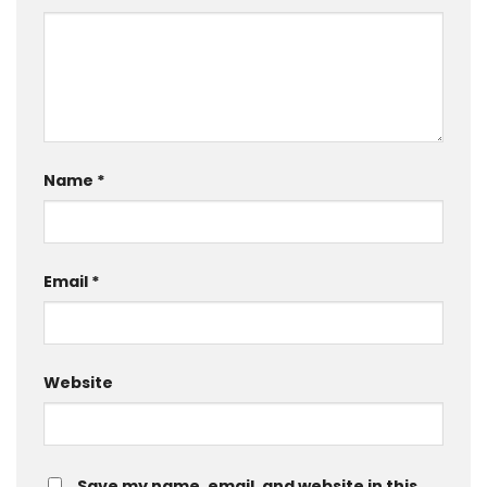
Name
*
Email
*
Website
Save my name, email, and website in this