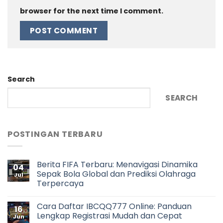
browser for the next time I comment.
Search
SEARCH
POSTINGAN TERBARU
Berita FIFA Terbaru: Menavigasi Dinamika
04
Sepak Bola Global dan Prediksi Olahraga
Jul
Terpercaya
Cara Daftar IBCQQ777 Online: Panduan
16
Lengkap Registrasi Mudah dan Cepat
Jun