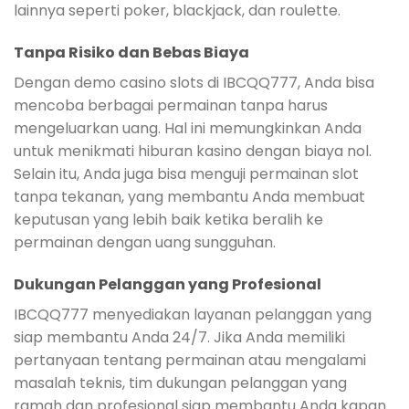
lainnya seperti poker, blackjack, dan roulette.
Tanpa Risiko dan Bebas Biaya
Dengan demo casino slots di IBCQQ777, Anda bisa
mencoba berbagai permainan tanpa harus
mengeluarkan uang. Hal ini memungkinkan Anda
untuk menikmati hiburan kasino dengan biaya nol.
Selain itu, Anda juga bisa menguji permainan slot
tanpa tekanan, yang membantu Anda membuat
keputusan yang lebih baik ketika beralih ke
permainan dengan uang sungguhan.
Dukungan Pelanggan yang Profesional
IBCQQ777 menyediakan layanan pelanggan yang
siap membantu Anda 24/7. Jika Anda memiliki
pertanyaan tentang permainan atau mengalami
masalah teknis, tim dukungan pelanggan yang
ramah dan profesional siap membantu Anda kapan