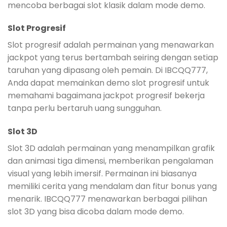
mencoba berbagai slot klasik dalam mode demo.
Slot Progresif
Slot progresif adalah permainan yang menawarkan
jackpot yang terus bertambah seiring dengan setiap
taruhan yang dipasang oleh pemain. Di IBCQQ777,
Anda dapat memainkan demo slot progresif untuk
memahami bagaimana jackpot progresif bekerja
tanpa perlu bertaruh uang sungguhan.
Slot 3D
Slot 3D adalah permainan yang menampilkan grafik
dan animasi tiga dimensi, memberikan pengalaman
visual yang lebih imersif. Permainan ini biasanya
memiliki cerita yang mendalam dan fitur bonus yang
menarik. IBCQQ777 menawarkan berbagai pilihan
slot 3D yang bisa dicoba dalam mode demo.