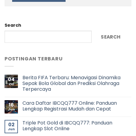
Search
SEARCH
POSTINGAN TERBARU
Berita FIFA Terbaru: Menavigasi Dinamika
04
Sepak Bola Global dan Prediksi Olahraga
Jul
Terpercaya
Cara Daftar IBCQQ777 Online: Panduan
16
Lengkap Registrasi Mudah dan Cepat
Jun
Triple Pot Gold di IBCQQ777: Panduan
02
Lengkap Slot Online
Jun