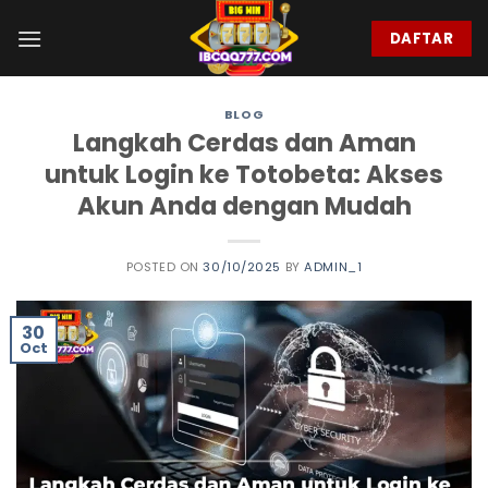
Skip
to
DAFTAR
content
BLOG
Langkah Cerdas dan Aman
untuk Login ke Totobeta: Akses
Akun Anda dengan Mudah
POSTED ON
30/10/2025
BY
ADMIN_1
30
Oct