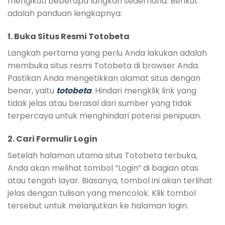
mengikuti beberapa langkah sederhana. Berikut
adalah panduan lengkapnya:
1. Buka Situs Resmi Totobeta
Langkah pertama yang perlu Anda lakukan adalah
membuka situs resmi Totobeta di browser Anda.
Pastikan Anda mengetikkan alamat situs dengan
benar, yaitu
totobeta
. Hindari mengklik link yang
tidak jelas atau berasal dari sumber yang tidak
terpercaya untuk menghindari potensi penipuan.
2. Cari Formulir Login
Setelah halaman utama situs Totobeta terbuka,
Anda akan melihat tombol “Login” di bagian atas
atau tengah layar. Biasanya, tombol ini akan terlihat
jelas dengan tulisan yang mencolok. Klik tombol
tersebut untuk melanjutkan ke halaman login.