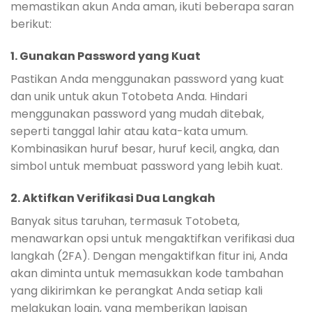
memastikan akun Anda aman, ikuti beberapa saran
berikut:
1. Gunakan Password yang Kuat
Pastikan Anda menggunakan password yang kuat
dan unik untuk akun Totobeta Anda. Hindari
menggunakan password yang mudah ditebak,
seperti tanggal lahir atau kata-kata umum.
Kombinasikan huruf besar, huruf kecil, angka, dan
simbol untuk membuat password yang lebih kuat.
2. Aktifkan Verifikasi Dua Langkah
Banyak situs taruhan, termasuk Totobeta,
menawarkan opsi untuk mengaktifkan verifikasi dua
langkah (2FA). Dengan mengaktifkan fitur ini, Anda
akan diminta untuk memasukkan kode tambahan
yang dikirimkan ke perangkat Anda setiap kali
melakukan login, yang memberikan lapisan