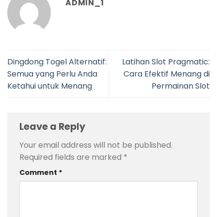
ADMIN_1
Dingdong Togel Alternatif:
Latihan Slot Pragmatic:
Semua yang Perlu Anda
Cara Efektif Menang di
Ketahui untuk Menang
Permainan Slot
Leave a Reply
Your email address will not be published.
Required fields are marked
*
Comment
*