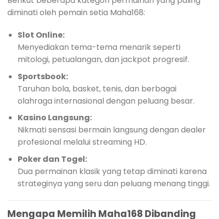
Berikut beberapa kategori permainan yang paling
diminati oleh pemain setia Maha168:
Slot Online:
Menyediakan tema-tema menarik seperti
mitologi, petualangan, dan jackpot progresif.
Sportsbook:
Taruhan bola, basket, tenis, dan berbagai
olahraga internasional dengan peluang besar.
Kasino Langsung:
Nikmati sensasi bermain langsung dengan dealer
profesional melalui streaming HD.
Poker dan Togel:
Dua permainan klasik yang tetap diminati karena
strateginya yang seru dan peluang menang tinggi.
Mengapa Memilih Maha168 Dibanding