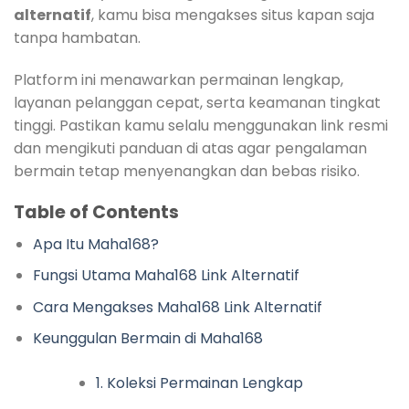
alternatif
, kamu bisa mengakses situs kapan saja
tanpa hambatan.
Platform ini menawarkan permainan lengkap,
layanan pelanggan cepat, serta keamanan tingkat
tinggi. Pastikan kamu selalu menggunakan link resmi
dan mengikuti panduan di atas agar pengalaman
bermain tetap menyenangkan dan bebas risiko.
Table of Contents
Apa Itu Maha168?
Fungsi Utama Maha168 Link Alternatif
Cara Mengakses Maha168 Link Alternatif
Keunggulan Bermain di Maha168
1. Koleksi Permainan Lengkap