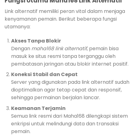
Fungsi Utama Maha168 Link Alternatif
Link alternatif memiliki peran vital dalam menjaga
kenyamanan pemain. Berikut beberapa fungsi
utamanya:
Akses Tanpa Blokir
Dengan
maha168 link alternatif
, pemain bisa
masuk ke situs resmi tanpa terganggu oleh
pembatasan jaringan atau blokir internet positif.
Koneksi Stabil dan Cepat
Server yang digunakan pada link alternatif sudah
dioptimalkan agar tetap cepat dan responsif,
sehingga permainan berjalan lancar.
Keamanan Terjamin
Semua link resmi dari Maha168 dilengkapi sistem
enkripsi untuk melindungi data dan transaksi
pemain.