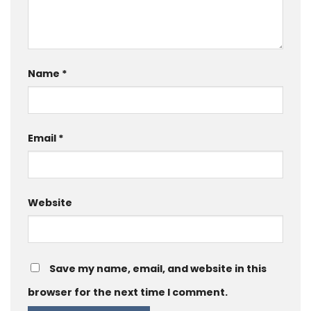
Name
*
Email
*
Website
Save my name, email, and website in this
browser for the next time I comment.