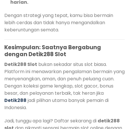
harian.
Dengan strategi yang tepat, kamu bisa bermain
lebih cerdas dan tidak hanya mengandalkan
keberuntungan semata.
Kesimpulan: Saatnya Bergabung
dengan Detik288 Slot
Detik288 Slot
bukan sekadar situs slot biasa.
Platform ini menawarkan pengalaman bermain yang
menyenangkan, aman, dan penuh peluang cuan.
Dengan koleksi game lengkap, slot gacor, bonus
besar, dan pelayanan terbaik, tak heran jika
Detik288
jadi pilihan utama banyak pemain di
Indonesia.
Jadi, tunggu apa lagi? Daftar sekarang di
detik288
slot
dan nikmati sensasi bermain slot online dengan