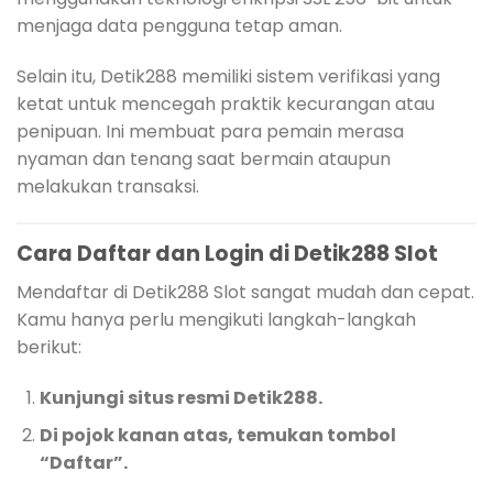
menjaga data pengguna tetap aman.
Selain itu, Detik288 memiliki sistem verifikasi yang
ketat untuk mencegah praktik kecurangan atau
penipuan. Ini membuat para pemain merasa
nyaman dan tenang saat bermain ataupun
melakukan transaksi.
Cara Daftar dan Login di Detik288 Slot
Mendaftar di Detik288 Slot sangat mudah dan cepat.
Kamu hanya perlu mengikuti langkah-langkah
berikut:
Kunjungi situs resmi Detik288.
Di pojok kanan atas, temukan tombol
“Daftar”.