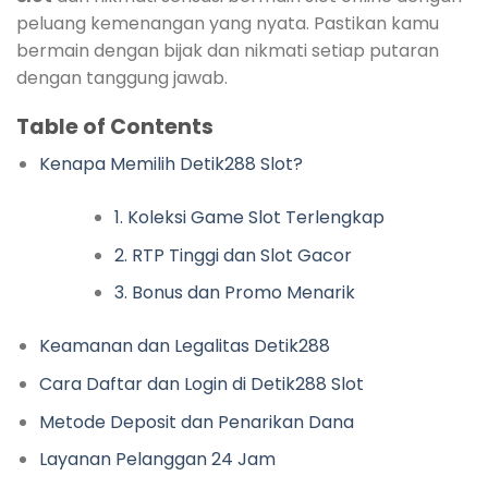
peluang kemenangan yang nyata. Pastikan kamu
bermain dengan bijak dan nikmati setiap putaran
dengan tanggung jawab.
Table of Contents
Kenapa Memilih Detik288 Slot?
1. Koleksi Game Slot Terlengkap
2. RTP Tinggi dan Slot Gacor
3. Bonus dan Promo Menarik
Keamanan dan Legalitas Detik288
Cara Daftar dan Login di Detik288 Slot
Metode Deposit dan Penarikan Dana
Layanan Pelanggan 24 Jam