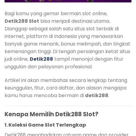
Bagi kamu yang gemar bermain slot online,
Detik288 Slot
bisa menjadi destinasi utama.
Dianggap sebagai salah satu situs slot terbaik di
internet, platform di Indonesia yang menawarkan
banyak game menarik, bonus melimpah, dan tingkat
kemenangan tinggi. Di tengah persaingan ketat situs
judi online,
Detik288
tampil menonjol dengan fitur
unggulan dan pelayanan profesional.
Artikel ini akan membahas secara lengkap tentang
keunggulan, fitur, cara daftar, dan alasan mengapa
kamu harus mencoba bermain di
detik288
.
Kenapa Memilih Detik288 Slot?
1. Koleksi Game Slot Terlengkap
Detik288 menghadirkan ratusan game dari provider