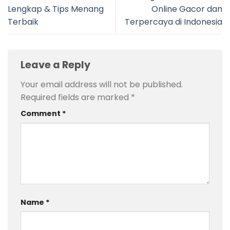
Lengkap & Tips Menang
Online Gacor dan
Terbaik
Terpercaya di Indonesia
Leave a Reply
Your email address will not be published.
Required fields are marked
*
Comment
*
Name
*