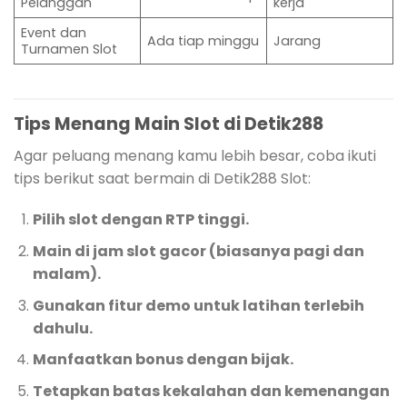
Pelanggan
kerja
Event dan
Ada tiap minggu
Jarang
Turnamen Slot
Tips Menang Main Slot di Detik288
Agar peluang menang kamu lebih besar, coba ikuti
tips berikut saat bermain di Detik288 Slot:
Pilih slot dengan RTP tinggi.
Main di jam slot gacor (biasanya pagi dan
malam).
Gunakan fitur demo untuk latihan terlebih
dahulu.
Manfaatkan bonus dengan bijak.
Tetapkan batas kekalahan dan kemenangan