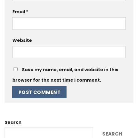
Email
*
Website
Save my name, email, and website in this
browser for the next time I comment.
Search
SEARCH